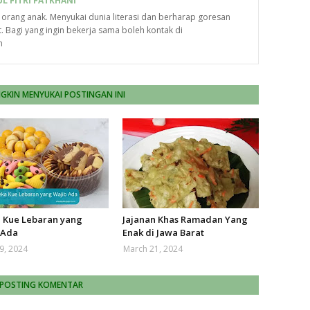
L FITRI FATKHANI
orang anak. Menyukai dunia literasi dan berharap goresan
. Bagi yang ingin bekerja sama boleh kontak di
m
KIN MENYUKAI POSTINGAN INI
 Kue Lebaran yang
Jajanan Khas Ramadan Yang
 Ada
Enak di Jawa Barat
09, 2024
March 21, 2024
POSTING KOMENTAR