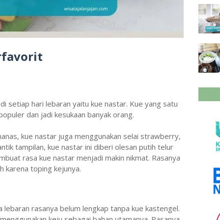
rfavorit
i setiap hari lebaran yaitu kue nastar. Kue yang satu
 populer dan jadi kesukaan banyak orang.
 nanas, kue nastar juga menggunakan selai strawberry,
ik tampilan, kue nastar ini diberi olesan putih telur
embuat rasa kue nastar menjadi makin nikmat. Rasanya
 karena toping kejunya.
ya lebaran rasanya belum lengkap tanpa kue kastengel.
ni menggunakan keju sebagai bahan utamanya. Rasanya